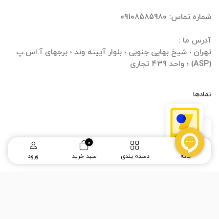
تهران ؛ شیخ بهایی جنوبی ؛ بلوار آیینه وند ؛ برجهای آ.اس.پ
(ASP) ؛ واحد 439 تجاری
نمادها
0
خانه
دسته بندی
سبد خرید
ورود
طراحی سایت
و
سئو سایت
:
ره وب
(ماحامیتیم)