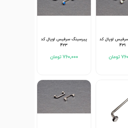
رفیس اوپال کد
پیرسینگ سرفیس اوپال کد
423
431
تومان
760,000 تومان