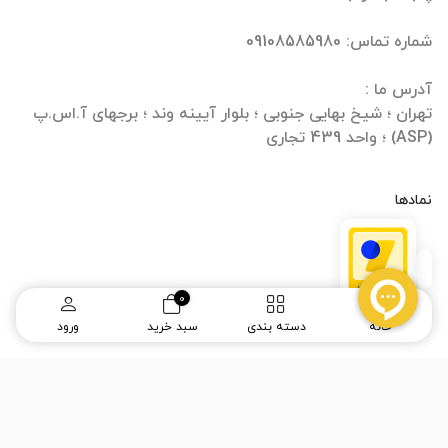
تهران ؛ شیخ بهایی جنوبی ؛ بلوار آیینه وند ؛ برجهای آ.اس.پ
(ASP) ؛ واحد 439 تجاری
نمادها
0
خانه
دسته بندی
سبد خرید
ورود
طراحی سایت
و
سئو سایت
:
ره وب
(ماحامیتیم)