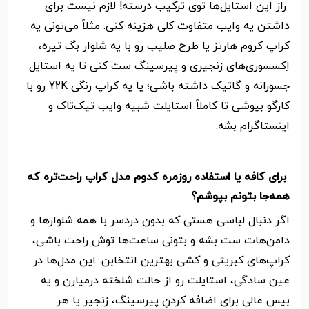
راز این استایل‌ها توی ترکیب درسته! لازم نیست برای
داشتن یه وایب متفاوت کلی هزینه کنی. مثلاً می‌تونی یه
کراپ کروم هارتز یا طرح صلیب رو با یه شلوار بگ تیره،
اِکسسوری‌های زنجیری و پیرسینگ ست کنی تا یه استایل
جسورانه و گاتیک داشته باشی؛ یا یه کراپ رنگی Y2K رو با
کارگو بپوشی تا کاملاً استایلت شبیه وایب تیک‌تاک و
اینستاگرام بشه.
برای کافه یا استفاده روزمره کدوم مدل کراپ راحت‌تره که
همه‌جا بتونم بپوشم؟
اگر دنبال لباسی هستی که بدون دردسر با همه شلوارها و
دامن‌هات ست بشه و بتونی ساعت‌ها توش راحت باشی،
کراپ‌های کبریتی و کشی بهترین انتخابن. این مدل‌ها در
عین سادگی، استایلت رو از حالت شلخته درمیارن و یه
بیس عالی برای اضافه کردنِ پیرسینگ، زنجیر یا هر