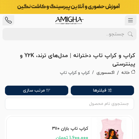
کراپ و کراپ تاپ دخترانه | مدل‌های ترند، Y2K و
پینترستی
خانه
اکسسوری
کراپ و کراپ تاپ
فیلترها
مرتب سازی
کراپ تاپ باران ۳۱۱۰
1,600,000 تومان