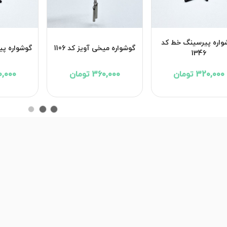
واره پیرسینگ خط کد
گوشواره میخی آویز کد 1106
گوشواره پیر
1346
320,000 تومان
360,000 تومان
320,000 