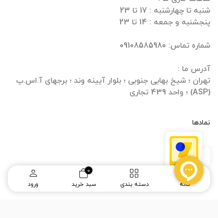
تهران ؛ شیخ بهایی جنوبی ؛ بلوار آیینه وند ؛ برجهای آ.اس.پ
(ASP) ؛ واحد 439 تجاری
نمادها
0
خانه
دسته بندی
سبد خرید
ورود
طراحی سایت
و
سئو سایت
:
ره وب
(ماحامیتیم)