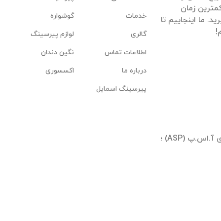
مترین زمان
خدمات
گوشواره
. ما اینجاییم تا
گالری
لوازم پیرسینگ
اطلاعات تماس
نگین دندان
درباره ما
اکسسوری
پیرسینگ اسمایل
تهران ؛ شیخ بهایی جنوبی ؛ بلوار آیینه وند ؛ برجهای آ.اس.پ (ASP) ؛