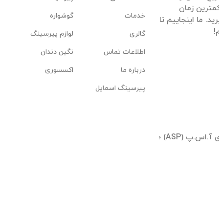
مترین زمان
خدمات
گوشواره
. ما اینجاییم تا
گالری
لوازم پیرسینگ
اطلاعات تماس
نگین دندان
درباره ما
اکسسوری
پیرسینگ اسمایل
تهران ؛ شیخ بهایی جنوبی ؛ بلوار آیینه وند ؛ برجهای آ.اس.پ (ASP) ؛