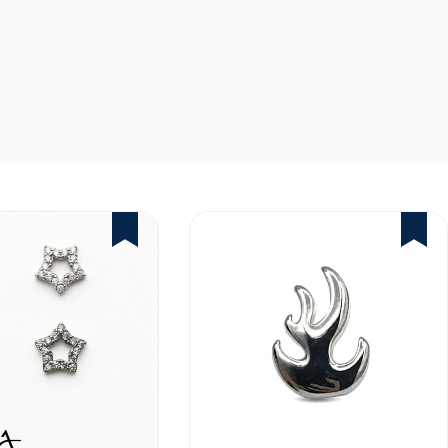
6%
14%