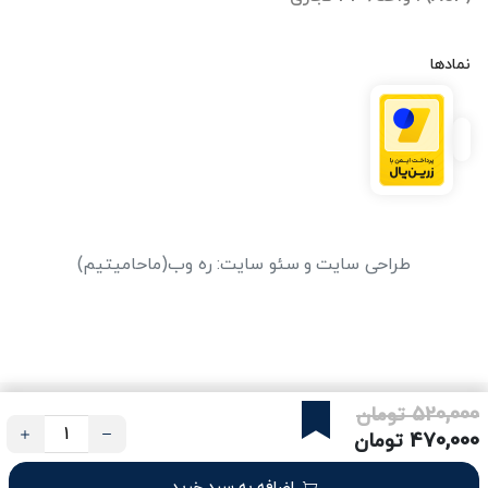
نمادها
طراحی سایت
و
سئو سایت
:
ره وب
(ماحامیتیم)
520,000 تومان
10%
470,000 تومان
اضافه به سبد خرید