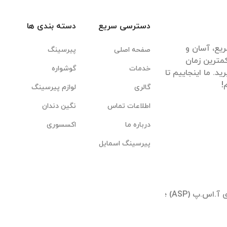
دسترسی سریع
دسته بندی ها
یع، آسان و
صفحه اصلی
پیرسینگ
مترین زمان
خدمات
گوشواره
. ما اینجاییم تا
گالری
لوازم پیرسینگ
اطلاعات تماس
نگین دندان
درباره ما
اکسسوری
پیرسینگ اسمایل
تهران ؛ شیخ بهایی جنوبی ؛ بلوار آیینه وند ؛ برجهای آ.اس.پ (ASP) ؛