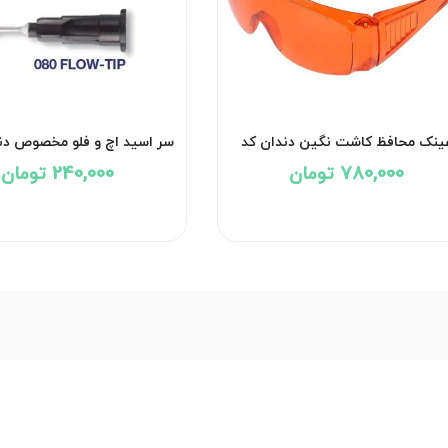
ینک محافظ کاشت نگین دندان کد
سر اسید اچ و فلو مخصوص دن
2105
کد 2101
780,000 تومان
240,000 تومان