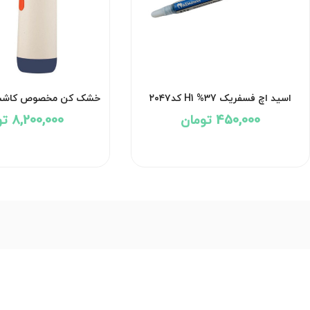
اسید اچ فسفریک 37% H1 کد۲۰۴۷
خشک کن مخصوص کاشت 
کد 2376
450,000 تومان
8,200,000 تومان