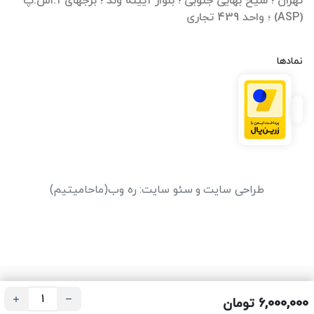
تهران ؛ شیخ بهایی جنوبی ؛ بلوار آیینه وند ؛ برجهای آ.اس.پ
(ASP) ؛ واحد 439 تجاری
نمادها
طراحی سایت
و
سئو سایت
:
ره وب
(ماحامیتیم)
6,000,000 تومان