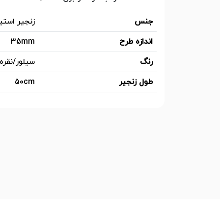
جنس
زنجیر استی
اندازه طرح
35mm
رنگ
سیلور/نقره 
طول زنجیر
50cm