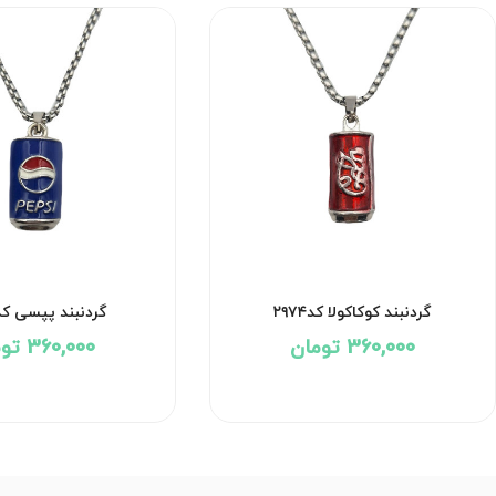
گردنبند کوکاکولا کد۲۹۷۴
گردنبند پپسی کد۹۷۳
360,000 تومان
360,000 تومان