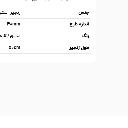
جنس
زنجیر استی
اندازه طرح
40mm
رنگ
سیلور/نقره
طول زنجیر
50cm