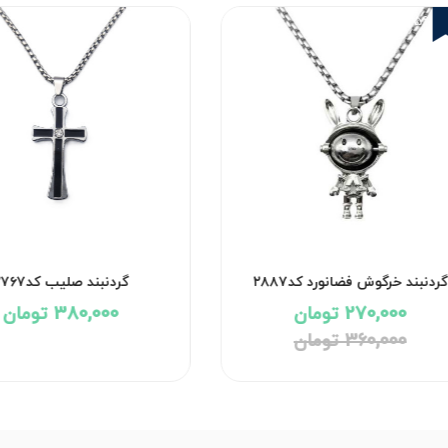
25%
گردنبند خرگوش فضانورد کد۲۸۸۷
گردنبند صلیب کد۲۷۶۷
270,000 تومان
380,000 تومان
360,000 تومان