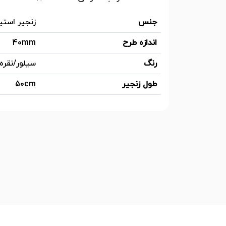
جنس
زنجیر استی
اندازه طرح
40mm
رنگ
سیلور/نقره
طول زنجیر
50cm