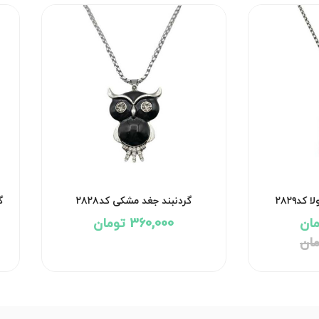
د۲۸۲۹
گردنبند جغد مشکی کد۲۸۲۸
گ
360,000 تومان