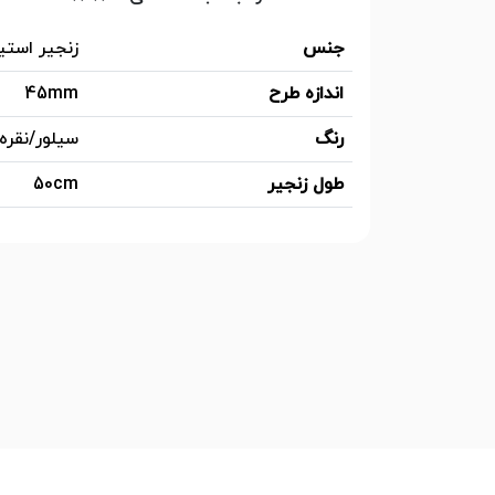
جنس
زنجیر استی
اندازه طرح
45mm
رنگ
سیلور/نقره
طول زنجیر
50cm