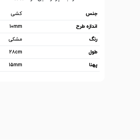
جنس
کشی
اندازه طرح
10mm
رنگ
مشکی
طول
28cm
پهنا
15mm