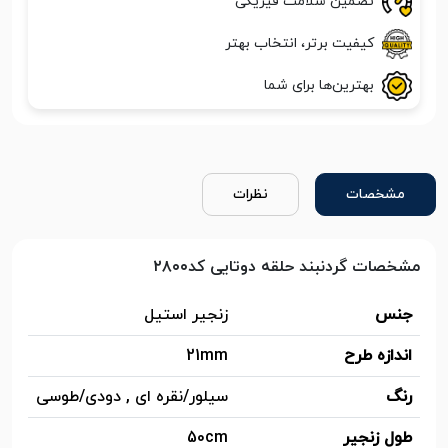
تضمین سلامت فیزیکی
کیفیت برتر، انتخاب بهتر
بهترین‌ها برای شما
مشخصات
نظرات
مشخصات گردنبند حلقه دوتایی کد۲۸۰۰
جنس
زنجیر استیل
اندازه طرح
21mm
رنگ
سیلور/نقره ای , دودی/طوسی
طول زنجیر
50cm