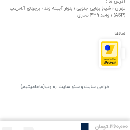
تهران ؛ شیخ بهایی جنوبی ؛ بلوار آیینه وند ؛ برجهای آ.اس.پ
(ASP) ؛ واحد 439 تجاری
نمادها
طراحی سایت
و
سئو سایت
:
ره وب
(ماحامیتیم)
360,000 تومان
25%