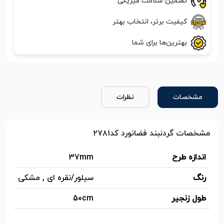
تضمین سلامت فیزیکی
کیفیت برتر، انتخاب بهتر
بهترین‌ها برای شما
مشخصات
نظرات
مشخصات گردنبند فضانورد کد۲۷۸۱
اندازه طرح
37mm
رنگ
سیلور/نقره ای , مشکی
طول زنجیر
50cm