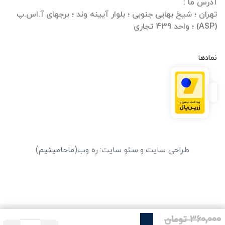
تهران ؛ شیخ بهایی جنوبی ؛ بلوار آیینه وند ؛ برجهای آ.اس.پ
(ASP) ؛ واحد 439 تجاری
نمادها
طراحی سایت
و
سئو سایت
:
ره وب
(ماحامیتیم)
360,000 تومان
25%