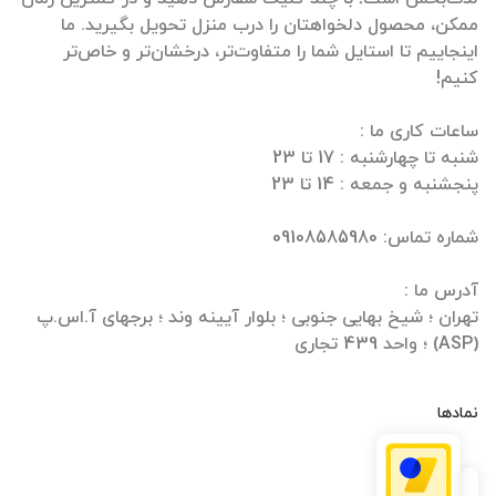
ممکن، محصول دلخواهتان را درب منزل تحویل بگیرید. ما
اینجاییم تا استایل شما را متفاوت‌تر، درخشان‌تر و خاص‌تر
تهران ؛ شیخ بهایی جنوبی ؛ بلوار آیینه وند ؛ برجهای آ.اس.پ
(ASP) ؛ واحد 439 تجاری
نمادها