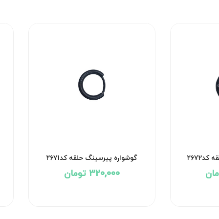
د۲۶۷2
گوشواره پیرسینگ حلقه کد۲۶۷۱
320,000 تومان