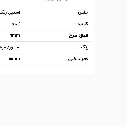
جنس
استیل رنگ
کاربرد
نرمه
اندازه طرح
9mm
رنگ
سیلور/نقره
قطر داخلی
10mm