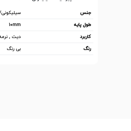
جنس
سیلیکونی/
طول پایه
10mm
کاربرد
دیث , نرمه
رنگ
بی رنگ