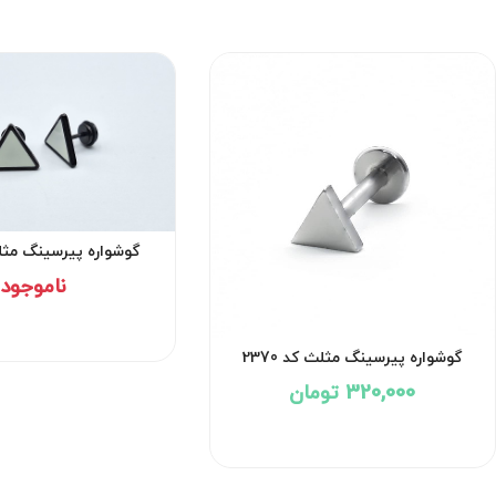
گوشواره پیرسینگ مثلث ک
ناموجود
گوشواره پیرسینگ مثلث کد 2370
320,000 تومان