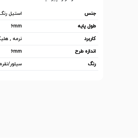
جنس
استیل رنگ
طول پایه
6mm
کاربرد
نرمه , هل
اندازه طرح
6mm
رنگ
سیلور/نقره