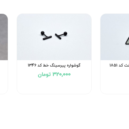
د 1851
گوشواره پیرسینگ خط کد 1346
320,000 تومان