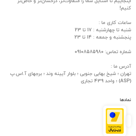
اینجاییم تا استایل شما را متفاوت‌تر، درخشان‌تر و خاص‌تر
تهران ؛ شیخ بهایی جنوبی ؛ بلوار آیینه وند ؛ برجهای آ.اس.پ
(ASP) ؛ واحد 439 تجاری
نمادها