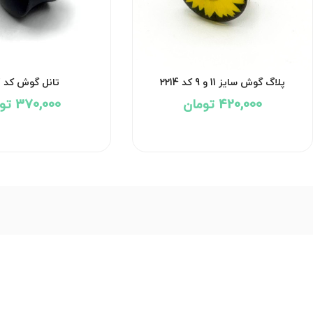
پلاگ گوش سایز 11 و 9 کد 2214
تانل گوش کد 2197
420,000 تومان
370,000 تومان