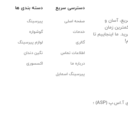
دسترسی سریع
دسته بندی ها
یع، آسان و
صفحه اصلی
پیرسینگ
مترین زمان
خدمات
گوشواره
. ما اینجاییم تا
گالری
لوازم پیرسینگ
اطلاعات تماس
نگین دندان
درباره ما
اکسسوری
پیرسینگ اسمایل
تهران ؛ شیخ بهایی جنوبی ؛ بلوار آیینه وند ؛ برجهای آ.اس.پ (ASP) ؛