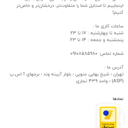
اینجاییم تا استایل شما را متفاوت‌تر، درخشان‌تر و خاص‌تر
تهران ؛ شیخ بهایی جنوبی ؛ بلوار آیینه وند ؛ برجهای آ.اس.پ
(ASP) ؛ واحد 439 تجاری
نمادها