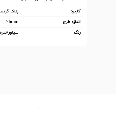
کاربرد
پلاک گردنبن
اندازه طرح
25mm
رنگ
سیلور/نقره