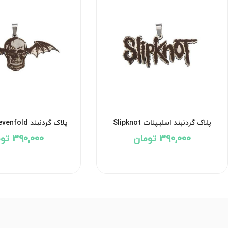
پلاک گردنبند اسلیپنات Slipknot
پلاک گردنبند 
کد2070
کد۲۰۵۵
390,000 تومان
390,000 تومان