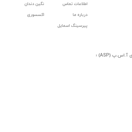
اطلاعات تماس
نگین دندان
درباره ما
اکسسوری
پیرسینگ اسمایل
تهران ؛ شیخ بهایی جنوبی ؛ بلوار آیینه وند ؛ برجهای آ.اس.پ (ASP) ؛