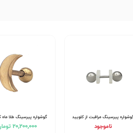
وشواره پیرسینگ مراقبت از کلویید
گوشواره پیرسینگ طلا ماه کد 91
کد۲۹۵۱
ناموجود
20,200,000 تومان