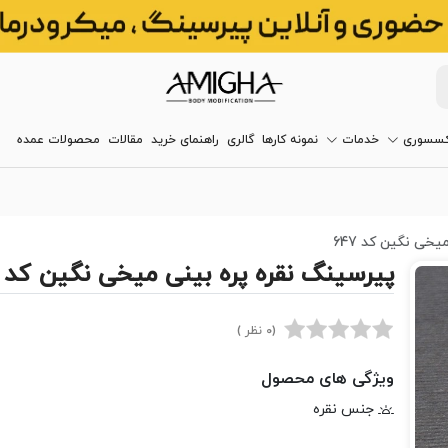
کسسوری
خدمات
نمونه کارها
گالری
راهنمای خرید
مقالات
محصولات عمده
خی نگین کد 647
پیرسینگ نقره پره بینی میخی نگین کد 647
(0 نظر )
ویژگی های محصول
جنس نقره