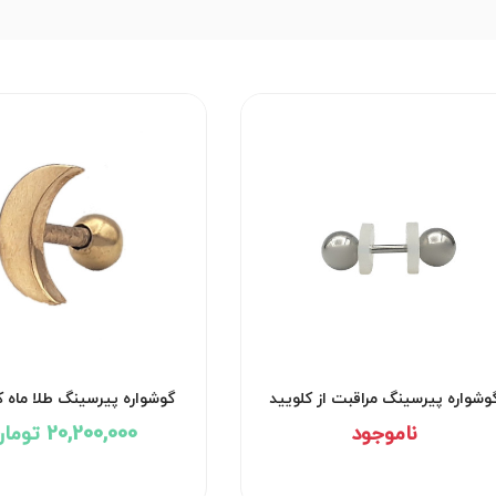
وشواره پیرسینگ مراقبت از کلویید
گوشواره پیرسینگ طلا ماه کد 91
کد۲۹۵۱
ناموجود
20,200,000 تومان