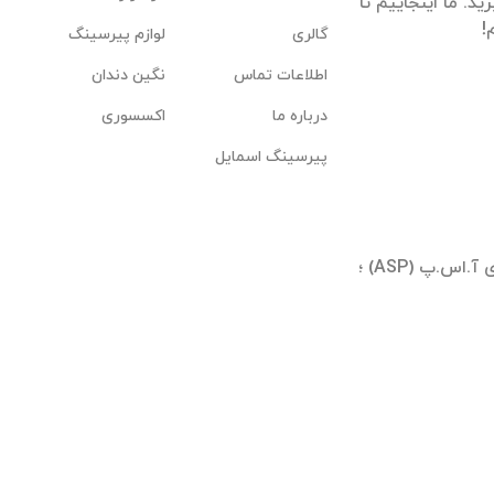
. ما اینجاییم تا
گالری
لوازم پیرسینگ
اطلاعات تماس
نگین دندان
درباره ما
اکسسوری
پیرسینگ اسمایل
تهران ؛ شیخ بهایی جنوبی ؛ بلوار آیینه وند ؛ برجهای آ.اس.پ (ASP) ؛