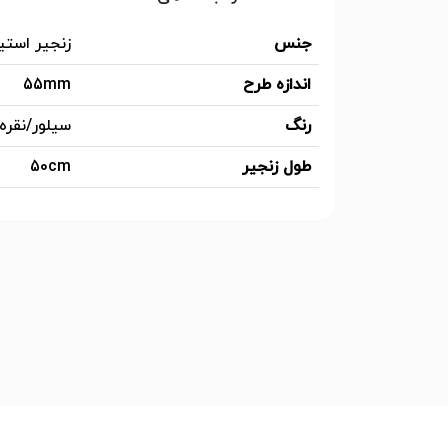
جنس
زنجیر استی
اندازه طرح
55mm
رنگ
سیلور/نقره
طول زنجیر
50cm