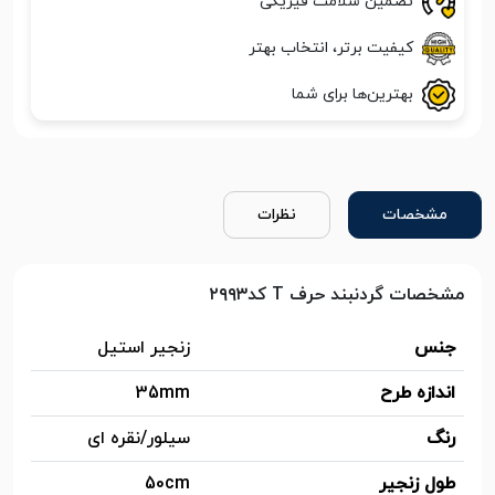
تضمین سلامت فیزیکی
کیفیت برتر، انتخاب بهتر
بهترین‌ها برای شما
مشخصات
نظرات
مشخصات گردنبند حرف T کد۲۹۹۳
جنس
زنجیر استیل
اندازه طرح
35mm
رنگ
سیلور/نقره ای
طول زنجیر
50cm