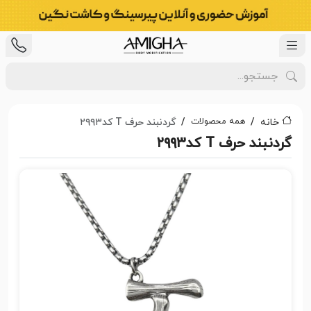
همه محصولات
خانه
گردنبند حرف T کد۲۹۹۳
گردنبند حرف T کد۲۹۹۳