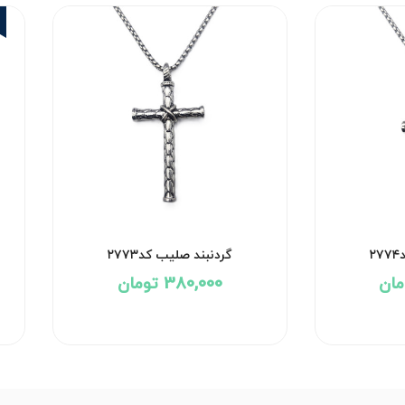
۲
گردنبند صلیب کد۲۷۷۳
380,000 تومان