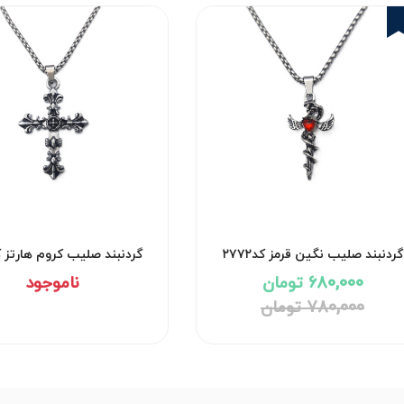
13%
گردنبند صلیب نگین قرمز کد۲۷۷۲
گردنبند صلیب کروم هارتز کد۷۱
680,000 تومان
ناموجود
780,000 تومان