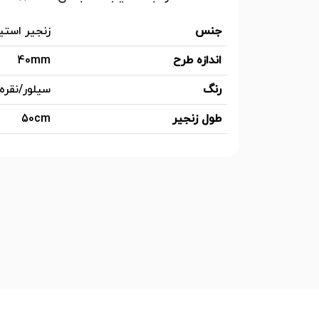
جنس
زنجیر استی
اندازه طرح
40mm
رنگ
سیلور/نقره 
طول زنجیر
50cm