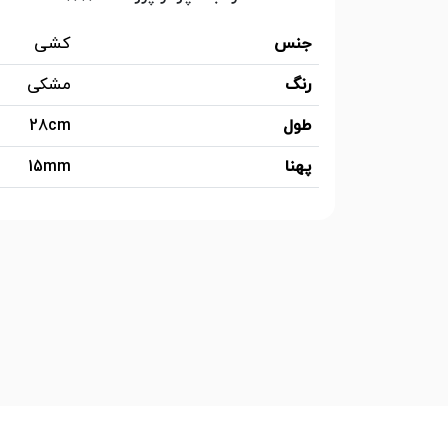
جنس
کشی
رنگ
مشکی
طول
28cm
پهنا
15mm