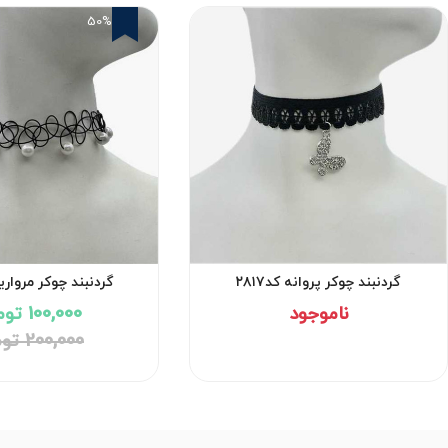
50%
گردنبند چوکر پروانه کد۲۸۱۷
گردنبند چوکر مروارید ک
ناموجود
100,000 تومان
200,000 تومان