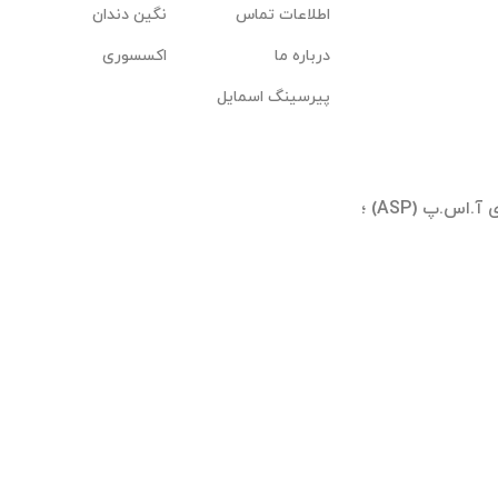
اطلاعات تماس
نگین دندان
درباره ما
اکسسوری
پیرسینگ اسمایل
تهران ؛ شیخ بهایی جنوبی ؛ بلوار آیینه وند ؛ برجهای آ.اس.پ (ASP) ؛