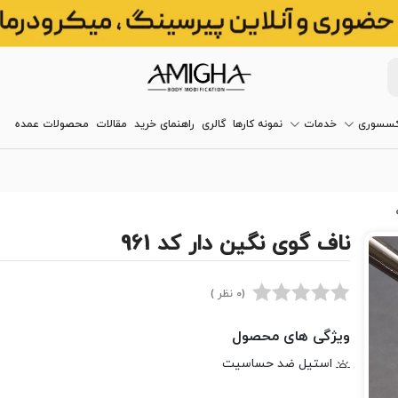
کسسوری
خدمات
نمونه کارها
گالری
راهنمای خرید
مقالات
محصولات عمده
ناف گوی نگین دار کد 961
(0 نظر )
ویژگی های محصول
استیل ضد حساسیت