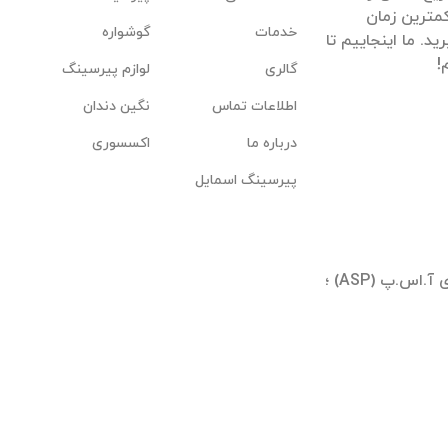
مترین زمان
خدمات
گوشواره
. ما اینجاییم تا
گالری
لوازم پیرسینگ
اطلاعات تماس
نگین دندان
درباره ما
اکسسوری
پیرسینگ اسمایل
تهران ؛ شیخ بهایی جنوبی ؛ بلوار آیینه وند ؛ برجهای آ.اس.پ (ASP) ؛