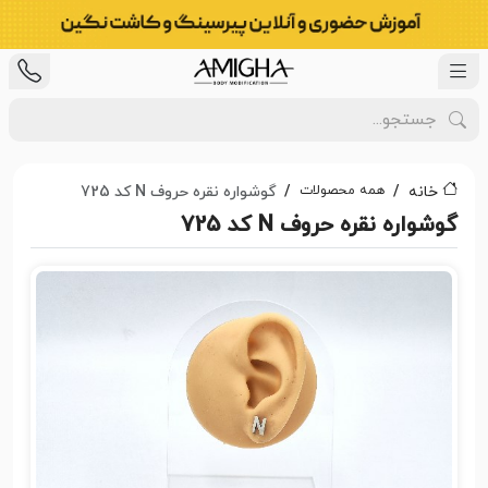
همه محصولات
خانه
گوشواره نقره حروف N کد 725
گوشواره نقره حروف N کد 725