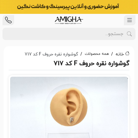
همه محصولات
خانه
گوشواره نقره حروف F کد 717
گوشواره نقره حروف F کد 717