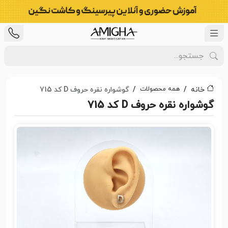
همه محصولات
خانه
گوشواره نقره حروف D کد 715
گوشواره نقره حروف D کد 715