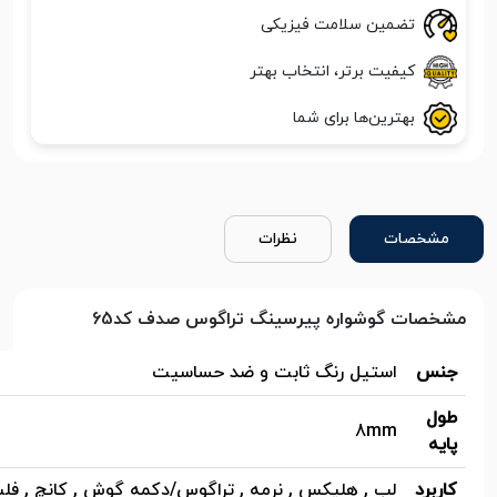
تضمین سلامت فیزیکی
کیفیت برتر، انتخاب بهتر
بهترین‌ها برای شما
مشخصات
نظرات
مشخصات گوشواره پیرسینگ تراگوس صدف کد65
جنس
استیل رنگ ثابت و ضد حساسیت
طول
8mm
پایه
کاربرد
لب , هلیکس , نرمه , تراگوس/دکمه گوش , کانچ , فلت