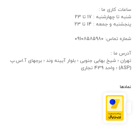
هران ؛ شیخ بهایی جنوبی ؛ بلوار آیینه وند ؛ برجهای آ.اس.پ
جاری
مادها