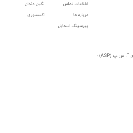
اطلاعات تماس
نگین دندان
درباره ما
اکسسوری
پیرسینگ اسمایل
تهران ؛ شیخ بهایی جنوبی ؛ بلوار آیینه وند ؛ برجهای آ.اس.پ (ASP) ؛