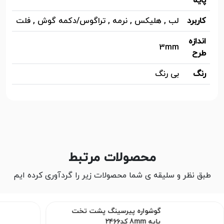
پایه
کاربرد
لب , هلیکس , نرمه , تراگوس/دکمه گوش , فلت
اندازه
3mm
طرح
رنگ
بی رنگ
محصولات مرتبط
طبق نظر و سلیقه ی شما محصولات زیر را گردآوری کرده ایم
ره پیرسینگ پشت تخت
گوشواره پیرسینگ
پایه 10mm کد۲۴۶۵