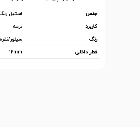
جنس
استیل رنگ
کاربرد
نرمه
رنگ
سیلور/نقره
قطر داخلی
12mm