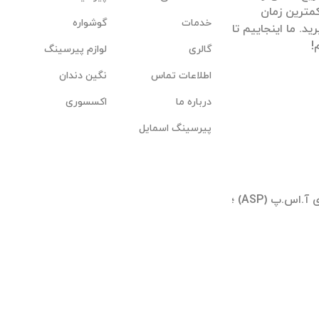
مترین زمان
خدمات
گوشواره
. ما اینجاییم تا
گالری
لوازم پیرسینگ
اطلاعات تماس
نگین دندان
درباره ما
اکسسوری
پیرسینگ اسمایل
تهران ؛ شیخ بهایی جنوبی ؛ بلوار آیینه وند ؛ برجهای آ.اس.پ (ASP) ؛