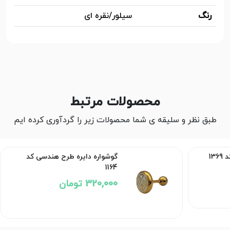
رنگ
سیلور/نقره ای
محصولات مرتبط
طبق نظر و سلیقه ی شما محصولات زیر را گردآوری کرده ایم
گوشواره دایره طرح هندسی کد
13
1164
320,000 تومان