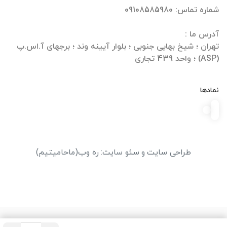
تهران ؛ شیخ بهایی جنوبی ؛ بلوار آیینه وند ؛ برجهای آ.اس.پ
(ASP) ؛ واحد 439 تجاری
نمادها
طراحی سایت
و
سئو سایت
:
ره وب
(ماحامیتیم)