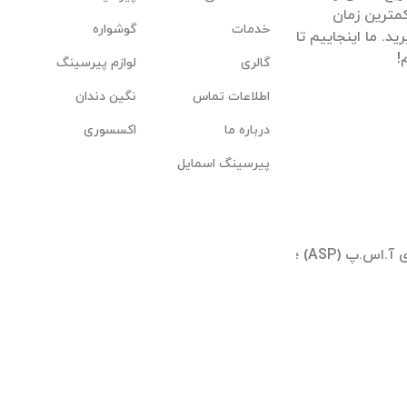
مترین زمان
خدمات
گوشواره
. ما اینجاییم تا
گالری
لوازم پیرسینگ
اطلاعات تماس
نگین دندان
درباره ما
اکسسوری
پیرسینگ اسمایل
تهران ؛ شیخ بهایی جنوبی ؛ بلوار آیینه وند ؛ برجهای آ.اس.پ (ASP) ؛