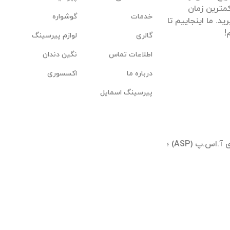
مترین زمان
خدمات
گوشواره
. ما اینجاییم تا
گالری
لوازم پیرسینگ
اطلاعات تماس
نگین دندان
درباره ما
اکسسوری
پیرسینگ اسمایل
تهران ؛ شیخ بهایی جنوبی ؛ بلوار آیینه وند ؛ برجهای آ.اس.پ (ASP) ؛