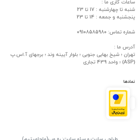
تهران ؛ شیخ بهایی جنوبی ؛ بلوار آیینه وند ؛ برجهای آ.اس.پ
(ASP) ؛ واحد 439 تجاری
نمادها
طراحی سایت
و
سئو سایت
:
ره وب
(ماحامیتیم)