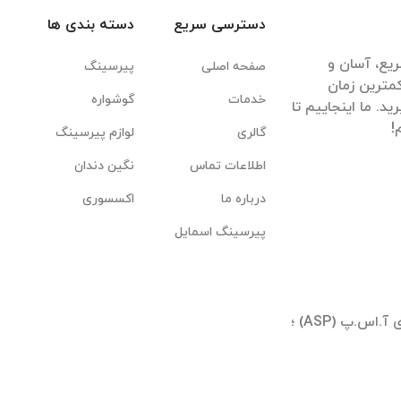
دسترسی سریع
دسته بندی ها
یع، آسان و
صفحه اصلی
پیرسینگ
مترین زمان
خدمات
گوشواره
. ما اینجاییم تا
گالری
لوازم پیرسینگ
اطلاعات تماس
نگین دندان
درباره ما
اکسسوری
پیرسینگ اسمایل
تهران ؛ شیخ بهایی جنوبی ؛ بلوار آیینه وند ؛ برجهای آ.اس.پ (ASP) ؛